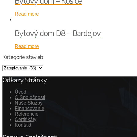
Bytový dom – Košice
Read more
Bytový dom D8 – Bardejov
Read more
Kategórie stavieb
Odkazy Stránky
Úvod
O Spoločnosti
Naše Služby
Financovanie
Referencie
Certifikáty
Kontakt