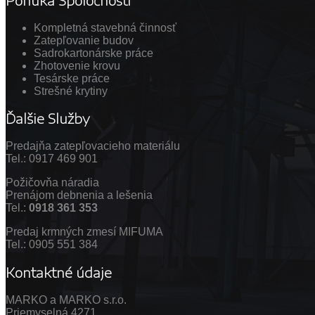
Ponuka Spoločnosti
Kompletná stavebná činnosť
Zatepľovanie budov
Sadrokartonárske práce
Zhotovenie krovu
Tesárske práce
Strešné krytiny
Ďalšie Služby
Predajňa zatepľovacieho materiálu
Tel.: 0917 469 901
Požičovňa náradia
Prenájom debnenia a lešenia
Tel.:
0918 361 353
Predaj krmných zmesí MIFUMA
Tel.: 0905 551 384
Kontaktné údaje
MARKO a MARKO s.r.o.
Priemyselná 4271