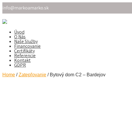
info@markoamarko.sk
Úvod
O Nás
Naše Služby
Financovanie
Certifikáty
Referencie
Kontakt
GDPR
Home
/
Zatepľovanie
/ Bytový dom C2 – Bardejov