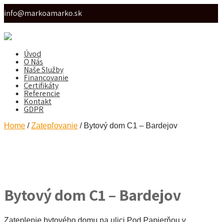
info@markoamarko.sk
Úvod
O Nás
Naše Služby
Financovanie
Certifikáty
Referencie
Kontakt
GDPR
Home
/
Zatepľovanie
/ Bytový dom C1 – Bardejov
Bytový dom C1 – Bardejov
Zateplenie bytového domu na ulici Pod Papierňou v