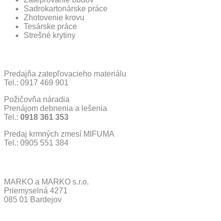
Sadrokartonárske práce
Zhotovenie krovu
Tesárske práce
Strešné krytiny
Ďalšie Služby
Predajňa zatepľovacieho materiálu
Tel.: 0917 469 901
Požičovňa náradia
Prenájom debnenia a lešenia
Tel.:
0918 361 353
Predaj krmných zmesí MIFUMA
Tel.: 0905 551 384
Kontaktné údaje
MARKO a MARKO s.r.o.
Priemyselná 4271
085 01 Bardejov