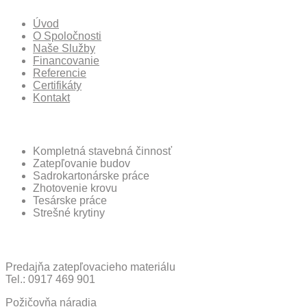
Úvod
O Spoločnosti
Naše Služby
Financovanie
Referencie
Certifikáty
Kontakt
Ponuka Spoločnosti
Kompletná stavebná činnosť
Zatepľovanie budov
Sadrokartonárske práce
Zhotovenie krovu
Tesárske práce
Strešné krytiny
Ďalšie Služby
Predajňa zatepľovacieho materiálu
Tel.: 0917 469 901
Požičovňa náradia