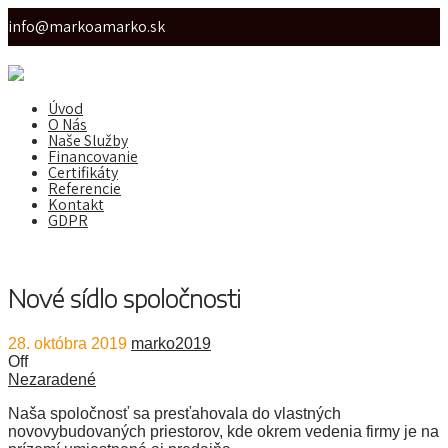
info@markoamarko.sk
Úvod
O Nás
Naše Služby
Financovanie
Certifikáty
Referencie
Kontakt
GDPR
Nové sídlo spoločnosti
28. októbra 2019
marko2019
Off
Nezaradené
Naša spoločnosť sa presťahovala do vlastných
novovybudovaných priestorov, kde okrem vedenia firmy je na