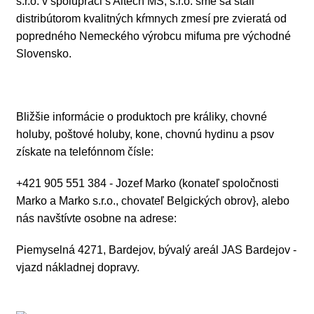
s.r.o. v spolupráci s Altech MS, s.r.o. sme sa stali
distribútorom kvalitných kŕmnych zmesí pre zvieratá od
popredného Nemeckého výrobcu mifuma pre východné
Slovensko.
Bližšie informácie o produktoch pre králiky, chovné
holuby, poštové holuby, kone, chovnú hydinu a psov
získate na telefónnom čísle:
+421 905 551 384 - Jozef Marko (konateľ spoločnosti
Marko a Marko s.r.o., chovateľ Belgických obrov}, alebo
nás navštívte osobne na adrese:
Piemyselná 4271, Bardejov, bývalý areál JAS Bardejov -
vjazd nákladnej dopravy.