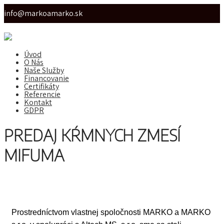
info@markoamarko.sk
Úvod
O Nás
Naše Služby
Financovanie
Certifikáty
Referencie
Kontakt
GDPR
PREDAJ KŔMNYCH ZMESÍ
MIFUMA
Prostredníctvom vlastnej spoločnosti MARKO a MARKO